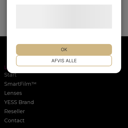
Læs mere om vores brug af cookies og
behandling af persondata på vores
hjemmeside.
OK
NØDVENDIGE
PRÆFERENCER
AFVIS ALLE
LINKS
Start
MARKETING
STATISTIK
SmartFilm™
Lenses
YESS Brand
Reseller
Contact