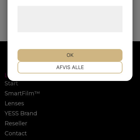
Læs mere om vores brug af cookies og
behandling af persondata på vores
hjemmeside.
OK
NØDVENDIGE
PRÆFERENCER
AFVIS ALLE
LINKS
Start
MARKETING
STATISTIK
SmartFilm™
Lenses
YESS Brand
Reseller
Contact